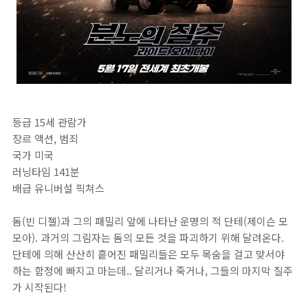
등급 15세 관람가
장르 액션, 범죄
국가 미국
러닝타임 141분
배급 유니버설 픽쳐스
돔(빈 디젤)과 그의 패밀리 앞에 나타난 운명의 적 단테(제이슨 모
모아). 과거의 그림자는 돔의 모든 것을 파괴하기 위해 달려온다.
단테에 의해 산산히 흩어진 패밀리들은 모두 목숨을 걸고 맞서야
하는 함정에 빠지고 마는데.. 달리거나 죽거나, 그들의 마지막 질주
가 시작된다!